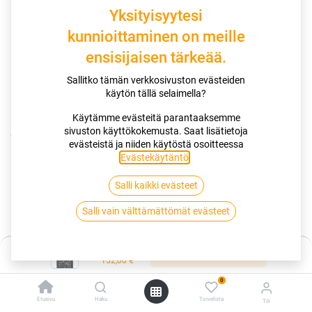
Yksityisyytesi
kunnioittaminen on meille
ensisijaisen tärkeää.
Sallitko tämän verkkosivuston evästeiden
käytön tällä selaimella?
Käytämme evästeitä parantaaksemme
sivuston käyttökokemusta. Saat lisätietoja
Kauppa
evästeistä ja niiden käytöstä osoitteessa
185/65R15 92T NOKIAN TYRES HAKKAPELIITTA 01 XL
Evästekäytäntö
.
Salli kaikki evästeet
185/65R15 92T NOKIAN TYRES
Salli vain välttämättömät evästeet
HAKKAPELIITTA 01 XL
EAN:
6419440689234
Tuotekoodi:
347191
Hinta:
Lisää ostoskoriin
152,00
€
152,00
€
/ kpl
0
Etusivu
Haku
Toivelista
Tili
Toimittajilla (kotimaa):
Saatavilla