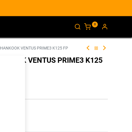
0
AJANKOHTAISTA
INFO
 HANKOOK VENTUS PRIME3 K125 FP
ANKOOK VENTUS PRIME3 K125
347017
illa