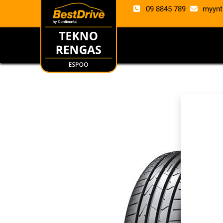
09 8845 789
myynt
RENKAAT
VANTE