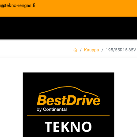
i@tekno-rengas.fi
ET
RENGASPALVELUT
AUTOHUOLTO
Kauppa
195/55R15 85V
195/55R15 85V H
FP
EAN:
8808563590486
Tuotekoodi:
119,00
€
/ kpl
Toimittajilla (kotimaa):
Saatav
Toimitusaika:
3 arkipäivää
Asennuspalvelu