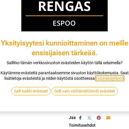
Mikäli valitset asennuksen, pääset va
1
X 195/55R15 85V HANKOOK VENTU
EI ASENNUSTA
Yksityisyytesi kunnioittaminen on meille
ensisijaisen tärkeää.
Sallitko tämän verkkosivuston evästeiden käytön tällä selaimella?
Lis
Käytämme evästeitä parantaaksemme sivuston käyttökokemusta. Saat
lisätietoja evästeistä ja niiden käytöstä osoitteessa
Evästekäytäntö
.
Vertaa
Lisää toivelis
Salli kaikki evästeet
Salli vain välttämättömät evästeet
HANKOOK
Jaa
Toimitusehdot