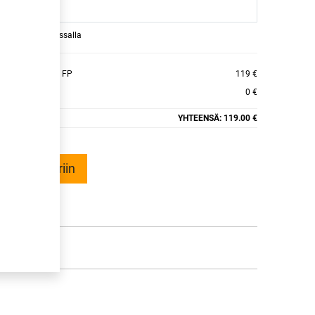
raamaan ajan kassalla
S PRIME3 K125 FP
119 €
0 €
YHTEENSÄ:
119.00 €
ää ostoskoriin
talle