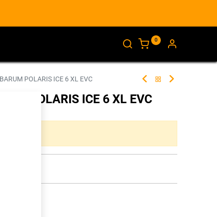
0
AJANKOHTAISTA
INFO
 BARUM POLARIS ICE 6 XL EVC
ARUM POLARIS ICE 6 XL EVC
346769
ta yhdistelmää.