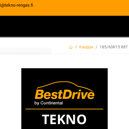
i@tekno-rengas.fi
ET
RENGASPALVELUT
AUTOHUOLTO
Kauppa
185/60R15 88T
185/60R15 88T B
EAN:
4024063009486
Tuotekoodi:
Tällä tuotteella ei ole kelvollis
BARUM
Jaa
Toimitusehdot