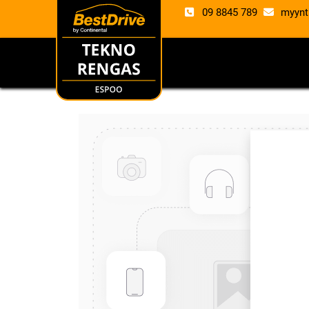
09 8845 789
myynt
RENKAAT
VANTE