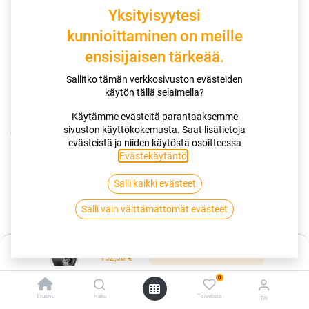
Yksityisyytesi
kunnioittaminen on meille
ensisijaisen tärkeää.
Sallitko tämän verkkosivuston evästeiden
käytön tällä selaimella?
Käytämme evästeitä parantaaksemme
sivuston käyttökokemusta. Saat lisätietoja
Kauppa
evästeistä ja niiden käytöstä osoitteessa
185/65R15 92T CONTINENTAL ICECONTACT 8 XL EVC
Evästekäytäntö
.
Salli kaikki evästeet
185/65R15 92T CONTINENTAL
Salli vain välttämättömät evästeet
ICECONTACT 8 XL EVC
EAN:
4019238325546
Tuotekoodi:
346706
Hinta:
Lisää ostoskoriin
152,00
€
152,00
€
/ kpl
0
Etusivu
Haku
Toivelista
Tili
Toimittajilla (kotimaa):
Saatavilla