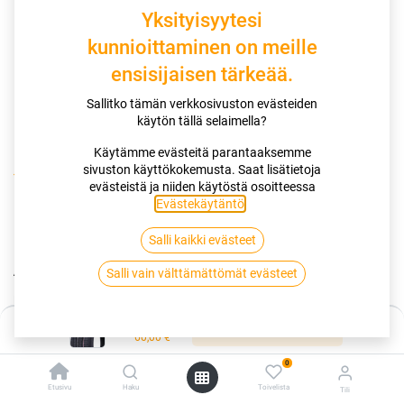
Yksityisyytesi
kunnioittaminen on meille
ensisijaisen tärkeää.
Sallitko tämän verkkosivuston evästeiden
käytön tällä selaimella?
Käytämme evästeitä parantaaksemme
sivuston käyttökokemusta. Saat lisätietoja
Kauppa
165/65R14 79H POWERTRAC ADAMAS H/P PT21
evästeistä ja niiden käytöstä osoitteessa
Evästekäytäntö
.
165/65R14 79H POWERTRAC
Salli kaikki evästeet
ADAMAS H/P PT21
Salli vain välttämättömät evästeet
EAN:
6924064145399
Tuotekoodi:
346352
Hinta:
60,00
€
Lisää ostoskoriin
/ kpl
60,00
€
0
Toimittajilla (kotimaa):
Saatavilla
Etusivu
Haku
Toivelista
Tili
Toimitusaika:
2 arkipäivää