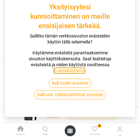
Yksityisyytesi
kunnioittaminen on meille
ensisijaisen tärkeää.
Sallitko tämän verkkosivuston evästeiden
käytön tällä selaimella?
Käytämme evästeitä parantaaksemme
sivuston käyttökokemusta. Saat lisätietoja
Kauppa
evästeistä ja niiden käytöstä osoitteessa
195/50R16 88V POWERTRAC ECOCOMFORT X66 PT22
Evästekäytäntö
.
Salli kaikki evästeet
195/50R16 88V POWERTRAC
Salli vain välttämättömät evästeet
ECOCOMFORT X66 PT22
EAN:
6924064143968
Tuotekoodi:
342488
Hinta:
Lisää ostoskoriin
72,00
€
72,00
€
/ kpl
0
Etusivu
Haku
Toivelista
Tili
Toimittajilla (kotimaa):
Saatavilla