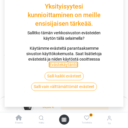
Yksityisyytesi
kunnioittaminen on meille
ensisijaisen tärkeää.
Sallitko tämän verkkosivuston evästeiden
käytön tällä selaimella?
Käytämme evästeitä parantaaksemme
sivuston käyttökokemusta. Saat lisätietoja
Kauppa
165/60R14 75H SAILUN ATREZZO ECO
evästeistä ja niiden käytöstä osoitteessa
Evästekäytäntö
.
165/60R14 75H SAILUN ATREZZO
Salli kaikki evästeet
ECO
Salli vain välttämättömät evästeet
EAN:
8848116036375
Tuotekoodi:
337021
Hinta:
66,00
€
Lisää ostoskoriin
/ kpl
66,00
€
0
Toimittajilla (kotimaa):
Saatavilla
Etusivu
Haku
Toivelista
Tili
Toimitusaika:
3 arkipäivää