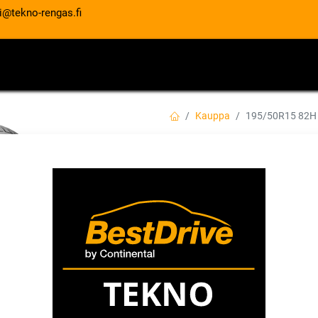
i@tekno-rengas.fi
ET
RENGASPALVELUT
AUTOHUOLTO
Kauppa
195/50R15 82H
195/50R15 82H 
EAN:
4050496004194
Tuotekoodi:
87,00
€
/ kpl
Heti saatavilla:
4 kpl
Asennuspalvelu