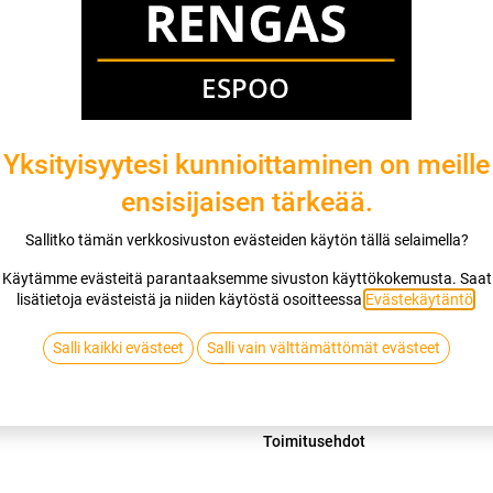
Mikäli valitset asennuksen, pääset va
1
X 195/50R15 82H MATADOR HECTO
EI ASENNUSTA
Yksityisyytesi kunnioittaminen on meille
ensisijaisen tärkeää.
Lis
Sallitko tämän verkkosivuston evästeiden käytön tällä selaimella?
Vertaa
Lisää toivelis
Käytämme evästeitä parantaaksemme sivuston käyttökokemusta. Saat
lisätietoja evästeistä ja niiden käytöstä osoitteessa
Evästekäytäntö
.
MATADOR
Salli kaikki evästeet
Salli vain välttämättömät evästeet
Jaa
Toimitusehdot