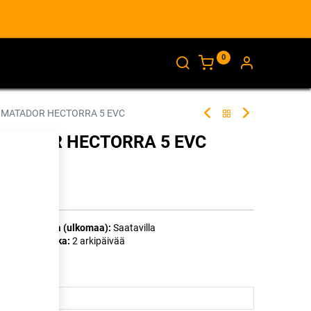
0
AJANKOHTAISTA
INFO
 MATADOR HECTORRA 5 EVC
MATADOR HECTORRA 5 EVC
335690
Toimittajilla (ulkomaa):
Saatavilla
Toimitusaika:
2 arkipäivää