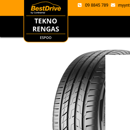
09 8845 789
myynt
RENKAAT
VANTE