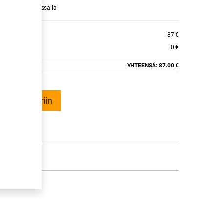
raamaan ajan kassalla
RRA 5 EVC
87 €
0 €
YHTEENSÄ:
87.00 €
ää ostoskoriin
talle