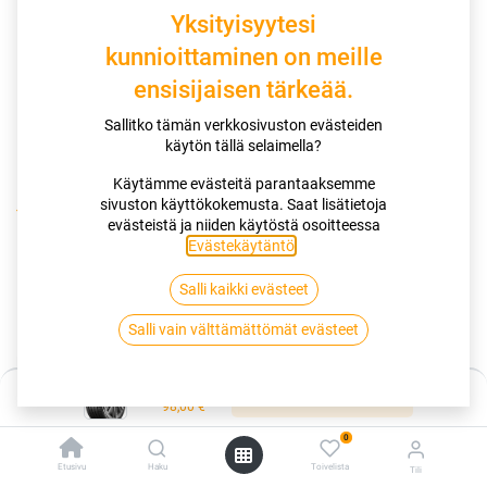
Yksityisyytesi
kunnioittaminen on meille
ensisijaisen tärkeää.
Sallitko tämän verkkosivuston evästeiden
käytön tällä selaimella?
Käytämme evästeitä parantaaksemme
sivuston käyttökokemusta. Saat lisätietoja
Kauppa
195/60R15 88V MATADOR HECTORRA 5 EVC
evästeistä ja niiden käytöstä osoitteessa
Evästekäytäntö
.
195/60R15 88V MATADOR
Salli kaikki evästeet
HECTORRA 5 EVC
Salli vain välttämättömät evästeet
EAN:
4050496003708
Tuotekoodi:
335654
Hinta:
98,00
€
Lisää ostoskoriin
/ kpl
98,00
€
0
Heti saatavilla:
Toimittajilla (ulkomaa):
Saatavilla
Etusivu
Haku
Toivelista
Tili
7 kpl
Toimitusaika:
2 arkipäivää