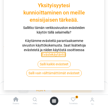
Yksityisyytesi
kunnioittaminen on meille
ensisijaisen tärkeää.
Sallitko tämän verkkosivuston evästeiden
käytön tällä selaimella?
Käytämme evästeitä parantaaksemme
sivuston käyttökokemusta. Saat lisätietoja
Kauppa
185/70R14 88T MATADOR MP47 HECTORRA 3
evästeistä ja niiden käytöstä osoitteessa
Evästekäytäntö
.
185/70R14 88T MATADOR MP47
Salli kaikki evästeet
HECTORRA 3
Salli vain välttämättömät evästeet
EAN:
4050496819569
Tuotekoodi:
335650
Hinta:
Lisää ostoskoriin
Tällä tuotteella ei ole kelvollista yhdistelmää.
96,00
€
0
Etusivu
Haku
Toivelista
Tili
MATADOR