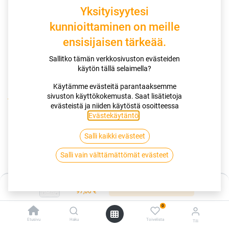
Yksityisyytesi
kunnioittaminen on meille
ensisijaisen tärkeää.
Sallitko tämän verkkosivuston evästeiden
käytön tällä selaimella?
Käytämme evästeitä parantaaksemme
sivuston käyttökokemusta. Saat lisätietoja
Kauppa
185/55R14 80H MATADOR MP47 HECTORRA 3
evästeistä ja niiden käytöstä osoitteessa
Evästekäytäntö
.
185/55R14 80H MATADOR MP47
Salli kaikki evästeet
HECTORRA 3
Salli vain välttämättömät evästeet
EAN:
4050496728946
Tuotekoodi:
335643
Hinta:
97,00
€
Lisää ostoskoriin
/ kpl
97,00
€
0
Toimittajilla (ulkomaa):
Saatavilla
Etusivu
Haku
Toivelista
Tili
Toimitusaika:
2 arkipäivää