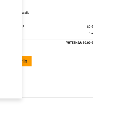
raamaan ajan kassalla
W-20 CARGO GRIP
80 €
0 €
YHTEENSÄ:
80.00 €
ää ostoskoriin
talle