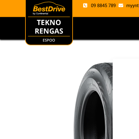
09 8845 789
myynt
RENKAAT
VANTE