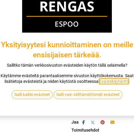
Mikäli valitset asennuksen, pääset va
1
X 175/70R14C 95/93T NANKANG C
EI ASENNUSTA
Yksityisyytesi kunnioittaminen on meille
ensisijaisen tärkeää.
Sallitko tämän verkkosivuston evästeiden käytön tällä selaimella?
Lis
Käytämme evästeitä parantaaksemme sivuston käyttökokemusta. Saat
lisätietoja evästeistä ja niiden käytöstä osoitteessa
Evästekäytäntö
.
Vertaa
Lisää toivelis
Salli kaikki evästeet
Salli vain välttämättömät evästeet
NANKANG
Jaa
Toimitusehdot