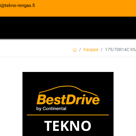
i@tekno-rengas.fi
ET
RENGASPALVELUT
AUTOHUOLTO
Kauppa
175/70R14C 95
175/70R14C 95/
GRIP
EAN:
4718022006370
Tuotekoodi:
80,00
€
/ kpl
Toimittajilla (kotimaa):
Saatav
Toimitusaika:
3 arkipäivää
Asennuspalvelu