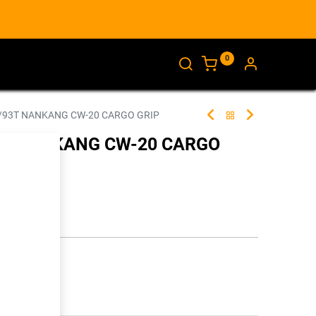
0
AJANKOHTAISTA
INFO
/93T NANKANG CW-20 CARGO GRIP
93T NANKANG CW-20 CARGO
335543
illa