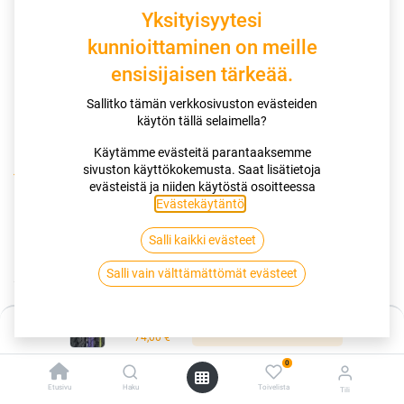
Yksityisyytesi
kunnioittaminen on meille
ensisijaisen tärkeää.
Sallitko tämän verkkosivuston evästeiden
käytön tällä selaimella?
Käytämme evästeitä parantaaksemme
sivuston käyttökokemusta. Saat lisätietoja
Kauppa
evästeistä ja niiden käytöstä osoitteessa
175/65R14C 90/88T NANKANG CW-25 CARGO GRIP
Evästekäytäntö
.
Salli kaikki evästeet
175/65R14C 90/88T NANKANG CW-
Salli vain välttämättömät evästeet
25 CARGO GRIP
EAN:
4718022007780
Tuotekoodi:
335331
Hinta:
Lisää ostoskoriin
74,00
€
74,00
€
/ kpl
0
Etusivu
Haku
Toivelista
Tili
Toimittajilla (kotimaa):
Saatavilla