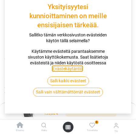
Yksityisyytesi
kunnioittaminen on meille
ensisijaisen tärkeää.
Sallitko tämän verkkosivuston evästeiden
käytön tällä selaimella?
Käytämme evästeitä parantaaksemme
sivuston käyttökokemusta. Saat lisätietoja
Kauppa
205/55R19 97V KUMHO ECSTA HS52 XL
evästeistä ja niiden käytöstä osoitteessa
Evästekäytäntö
.
205/55R19 97V KUMHO ECSTA HS52
Salli kaikki evästeet
XL
Salli vain välttämättömät evästeet
EAN:
8808956371227
Tuotekoodi:
335210
Hinta:
133,00
€
Lisää ostoskoriin
/ kpl
133,00
€
0
Toimittajilla (kotimaa):
Saatavilla
Etusivu
Haku
Toivelista
Tili
Toimitusaika:
3 arkipäivää