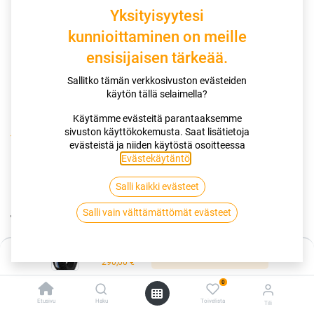
Yksityisyytesi
kunnioittaminen on meille
ensisijaisen tärkeää.
Sallitko tämän verkkosivuston evästeiden
käytön tällä selaimella?
Käytämme evästeitä parantaaksemme
sivuston käyttökokemusta. Saat lisätietoja
Kauppa
evästeistä ja niiden käytöstä osoitteessa
12x33.00R17 120R BLACKBEAR ALL TERRAIN II XL LT 3PMSF
Evästekäytäntö
.
Salli kaikki evästeet
12x33.00R17 120R BLACKBEAR ALL
Salli vain välttämättömät evästeet
TERRAIN II XL LT 3PMSF
EAN:
6913000290255
Tuotekoodi:
335164
Hinta:
Lisää ostoskoriin
290,00
€
290,00
€
/ kpl
0
Etusivu
Haku
Toivelista
Tili
Toimittajilla (ulkomaa):
Saatavilla