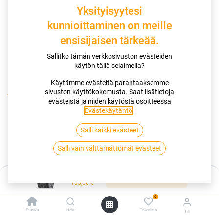
Yksityisyytesi
kunnioittaminen on meille
ensisijaisen tärkeää.
Sallitko tämän verkkosivuston evästeiden
käytön tällä selaimella?
Käytämme evästeitä parantaaksemme
sivuston käyttökokemusta. Saat lisätietoja
Kauppa
evästeistä ja niiden käytöstä osoitteessa
195/50R15 82H GOODYEAR ULTRAGRIP PERFORMANCE+ EVR
Evästekäytäntö
.
Salli kaikki evästeet
195/50R15 82H GOODYEAR
Salli vain välttämättömät evästeet
ULTRAGRIP PERFORMANCE+ EVR
EAN:
5452000828576
Tuotekoodi:
306886
Hinta:
Lisää ostoskoriin
135,00
€
Tällä tuotteella ei ole kelvollista yhdistelmää.
0
Etusivu
Haku
Toivelista
Tili