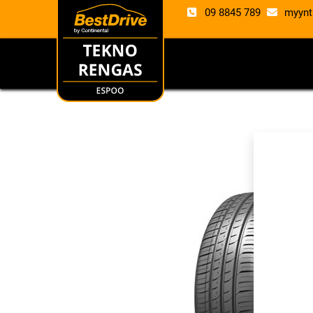
09 8845 789
myynt
RENKAAT
VANTE