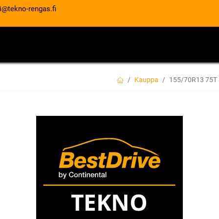
i@tekno-rengas.fi
ET
RENGASPALVELUT
AUTOHUOLTO
Kauppa
155/70R13 75T
155/70R13 75T S
EAN:
8848116036146
Tuotekoodi:
59,00
€
/ kpl
Toimittajilla (kotimaa):
Saatav
Toimitusaika:
3 arkipäivää
Asennuspalvelu