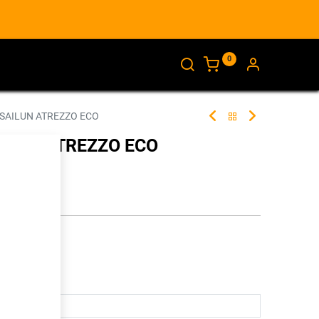
0
AJANKOHTAISTA
INFO
 SAILUN ATREZZO ECO
AILUN ATREZZO ECO
301449
illa