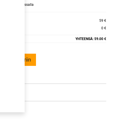
raamaan ajan kassalla
 ECO
59 €
0 €
YHTEENSÄ:
59.00 €
ää ostoskoriin
talle