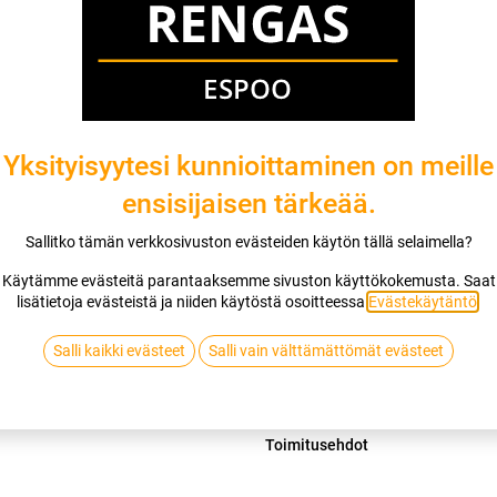
Mikäli valitset asennuksen, pääset va
1
X 155/70R13 75T SAILUN ATREZZO
EI ASENNUSTA
Yksityisyytesi kunnioittaminen on meille
ensisijaisen tärkeää.
Lis
Sallitko tämän verkkosivuston evästeiden käytön tällä selaimella?
Vertaa
Lisää toivelis
Käytämme evästeitä parantaaksemme sivuston käyttökokemusta. Saat
lisätietoja evästeistä ja niiden käytöstä osoitteessa
Evästekäytäntö
.
SAILUN
Salli kaikki evästeet
Salli vain välttämättömät evästeet
Jaa
Toimitusehdot