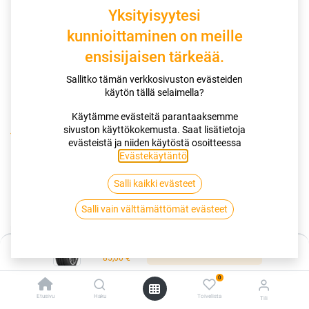
Yksityisyytesi
kunnioittaminen on meille
ensisijaisen tärkeää.
Sallitko tämän verkkosivuston evästeiden
käytön tällä selaimella?
Käytämme evästeitä parantaaksemme
sivuston käyttökokemusta. Saat lisätietoja
Kauppa
195/60R16 89H NANKANG NA-1 L EUHA
evästeistä ja niiden käytöstä osoitteessa
Evästekäytäntö
.
195/60R16 89H NANKANG NA-1 L
Salli kaikki evästeet
EUHA
Salli vain välttämättömät evästeet
EAN:
4718022009043
Tuotekoodi:
301295
Hinta:
85,00
€
Lisää ostoskoriin
/ kpl
85,00
€
0
Toimittajilla (kotimaa):
Saatavilla
Etusivu
Haku
Toivelista
Tili
Toimitusaika:
3 arkipäivää