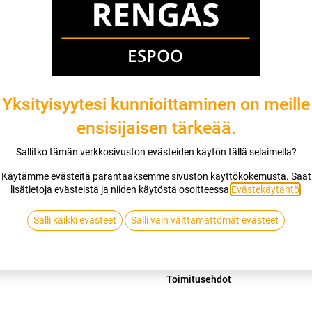
Mikäli valitset asennuksen, pääset va
1
X 135/80R15 73T NANKANG NA-1
EI ASENNUSTA
Yksityisyytesi kunnioittaminen on meille
ensisijaisen tärkeää.
Lis
Sallitko tämän verkkosivuston evästeiden käytön tällä selaimella?
Vertaa
Lisää toivelis
Käytämme evästeitä parantaaksemme sivuston käyttökokemusta. Saat
lisätietoja evästeistä ja niiden käytöstä osoitteessa
Evästekäytäntö
.
NANKANG
Salli kaikki evästeet
Salli vain välttämättömät evästeet
Jaa
Toimitusehdot