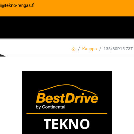
i@tekno-rengas.fi
ET
RENGASPALVELUT
AUTOHUOLTO
Kauppa
135/80R15 73T
135/80R15 73T 
EAN:
4718022003287
Tuotekoodi:
64,00
€
/ kpl
Toimittajilla (kotimaa):
Saatav
Toimitusaika:
3 arkipäivää
Asennuspalvelu