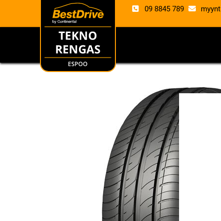
09 8845 789
myynt
RENKAAT
VANTE