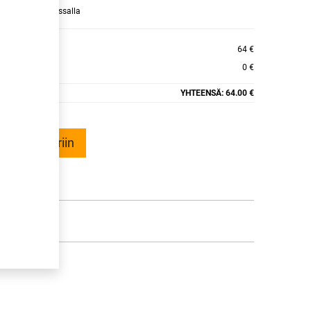
raamaan ajan kassalla
64 €
0 €
YHTEENSÄ:
64.00 €
ää ostoskoriin
talle