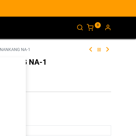
0
AJANKOHTAISTA
INFO
 NANKANG NA-1
NANKANG NA-1
301242
illa