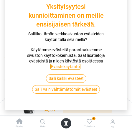
Yksityisyytesi
kunnioittaminen on meille
ensisijaisen tärkeää.
Sallitko tämän verkkosivuston evästeiden
käytön tällä selaimella?
Käytämme evästeitä parantaaksemme
sivuston käyttökokemusta. Saat lisätietoja
Kauppa
155/70R13 75T NANKANG
evästeistä ja niiden käytöstä osoitteessa
Evästekäytäntö
.
155/70R13 75T NANKANG
Salli kaikki evästeet
EAN:
4717622047110
Tuotekoodi:
301083
58,00
€
Salli vain välttämättömät evästeet
/ kpl
Hinta:
Toimittajilla (kotimaa):
Saatavilla
Lisää ostoskoriin
58,00
€
Toimitusaika:
3 arkipäivää
0
Asennuspalvelu
Etusivu
Haku
Toivelista
Tili