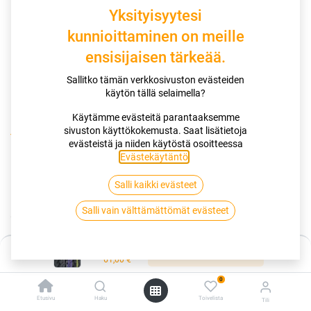
Yksityisyytesi
kunnioittaminen on meille
ensisijaisen tärkeää.
Sallitko tämän verkkosivuston evästeiden
käytön tällä selaimella?
Käytämme evästeitä parantaaksemme
sivuston käyttökokemusta. Saat lisätietoja
Kauppa
evästeistä ja niiden käytöstä osoitteessa
155/80R12C 88/86Q NANKANG CW-25 CARGO GRIP
Evästekäytäntö
.
Salli kaikki evästeet
155/80R12C 88/86Q NANKANG CW-
Salli vain välttämättömät evästeet
25 CARGO GRIP
EAN:
4718022006783
Tuotekoodi:
301057
Hinta:
Lisää ostoskoriin
61,00
€
61,00
€
/ kpl
0
Etusivu
Haku
Toivelista
Tili
Toimittajilla (kotimaa):
Saatavilla