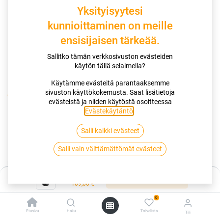
Yksityisyytesi
kunnioittaminen on meille
ensisijaisen tärkeää.
Sallitko tämän verkkosivuston evästeiden
käytön tällä selaimella?
Käytämme evästeitä parantaaksemme
sivuston käyttökokemusta. Saat lisätietoja
Kauppa
175/65R14 86H MICHELIN CROSSCLIMATE+ XL
evästeistä ja niiden käytöstä osoitteessa
Evästekäytäntö
.
175/65R14 86H MICHELIN
Salli kaikki evästeet
CROSSCLIMATE+ XL
Salli vain välttämättömät evästeet
EAN:
3528706712678
Tuotekoodi:
299095
Hinta:
Lisää ostoskoriin
Tällä tuotteella ei ole kelvollista yhdistelmää.
109,00
€
0
Etusivu
Haku
Toivelista
Tili
MICHELIN