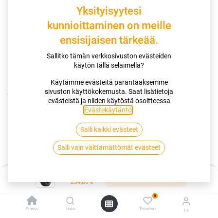
Yksityisyytesi
kunnioittaminen on meille
ensisijaisen tärkeää.
Sallitko tämän verkkosivuston evästeiden
käytön tällä selaimella?
Käytämme evästeitä parantaaksemme
sivuston käyttökokemusta. Saat lisätietoja
Kauppa
evästeistä ja niiden käytöstä osoitteessa
175/65R17 87R NOKIAN TYRES HAKKAPELIITTA R5
Evästekäytäntö
.
Salli kaikki evästeet
175/65R17 87R NOKIAN TYRES
Salli vain välttämättömät evästeet
HAKKAPELIITTA R5
EAN:
6419440529875
Tuotekoodi:
289325
Hinta:
Lisää ostoskoriin
234,00
€
234,00
€
/ kpl
0
Etusivu
Haku
Toivelista
Tili
Toimittajilla (kotimaa):
Saatavilla