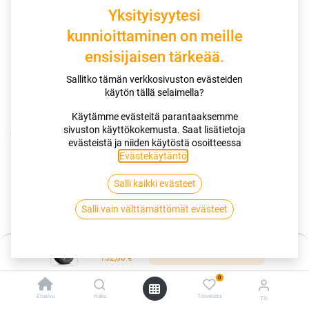
Yksityisyytesi
kunnioittaminen on meille
ensisijaisen tärkeää.
Sallitko tämän verkkosivuston evästeiden
käytön tällä selaimella?
Käytämme evästeitä parantaaksemme
sivuston käyttökokemusta. Saat lisätietoja
Kauppa
195/55R16 87H MICHELIN PRIMACY 5
evästeistä ja niiden käytöstä osoitteessa
Evästekäytäntö
.
195/55R16 87H MICHELIN PRIMACY
Salli kaikki evästeet
5
Salli vain välttämättömät evästeet
EAN:
3528708473621
Tuotekoodi:
289165
Hinta:
152,00
€
Lisää ostoskoriin
/ kpl
152,00
€
0
Toimittajilla (kotimaa):
Saatavilla
Etusivu
Haku
Toivelista
Tili
Toimitusaika:
3 arkipäivää