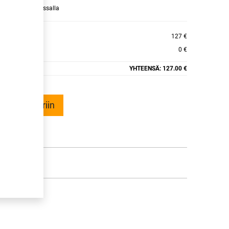
raamaan ajan kassalla
CLIMATE+ XL
127 €
0 €
YHTEENSÄ:
127.00 €
ää ostoskoriin
talle