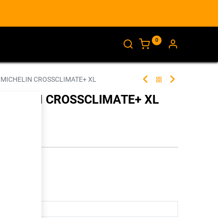
0
AJANKOHTAISTA
INFO
 MICHELIN CROSSCLIMATE+ XL
ICHELIN CROSSCLIMATE+ XL
289139
illa