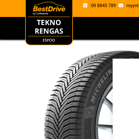
09 8845 789
myynt
RENKAAT
VANTE