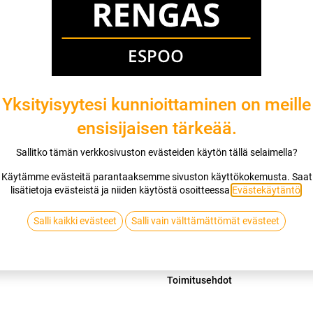
Mikäli valitset asennuksen, pääset va
1
X 185/65R14 90H MICHELIN CROSS
EI ASENNUSTA
Yksityisyytesi kunnioittaminen on meille
ensisijaisen tärkeää.
Lis
Sallitko tämän verkkosivuston evästeiden käytön tällä selaimella?
Vertaa
Lisää toivelis
Käytämme evästeitä parantaaksemme sivuston käyttökokemusta. Saat
lisätietoja evästeistä ja niiden käytöstä osoitteessa
Evästekäytäntö
.
MICHELIN
Salli kaikki evästeet
Salli vain välttämättömät evästeet
Jaa
Toimitusehdot