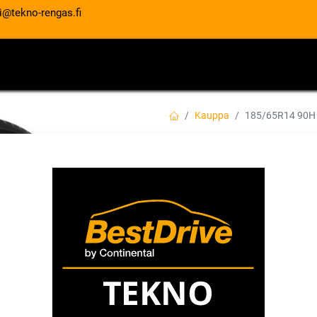
i@tekno-rengas.fi
ET
RENGASPALVELUT
AUTOHUOLTO
Kauppa
185/65R14 90H
185/65R14 90H M
EAN:
3528705924638
Tuotekoodi:
127,00
€
/ kpl
Toimittajilla (kotimaa):
Saatav
Toimitusaika:
3 arkipäivää
Asennuspalvelu