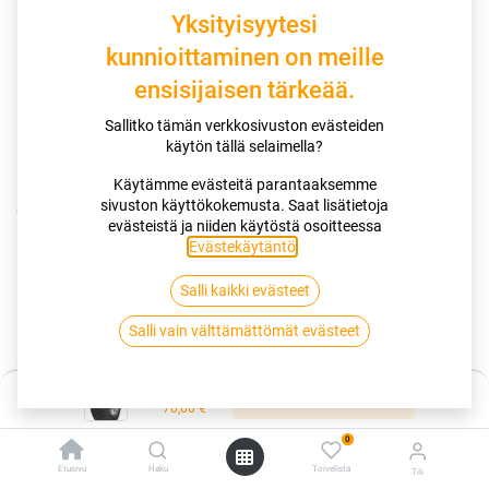
Yksityisyytesi
kunnioittaminen on meille
ensisijaisen tärkeää.
Sallitko tämän verkkosivuston evästeiden
käytön tällä selaimella?
Käytämme evästeitä parantaaksemme
sivuston käyttökokemusta. Saat lisätietoja
Kauppa
185/70R14 88H SAILUN ATREZZO ECO
evästeistä ja niiden käytöstä osoitteessa
Evästekäytäntö
.
185/70R14 88H SAILUN ATREZZO
Salli kaikki evästeet
ECO
Salli vain välttämättömät evästeet
EAN:
8848116036276
Tuotekoodi:
287822
Hinta:
70,00
€
Lisää ostoskoriin
/ kpl
70,00
€
0
Toimittajilla (kotimaa):
Saatavilla
Etusivu
Haku
Toivelista
Tili
Toimitusaika:
3 arkipäivää