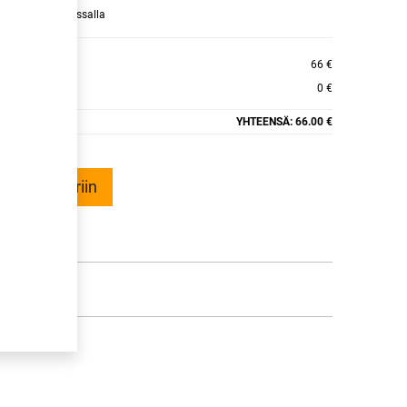
raamaan ajan kassalla
 ECO
66 €
0 €
YHTEENSÄ:
66.00 €
ää ostoskoriin
talle