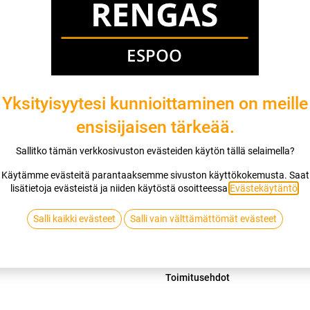
Mikäli valitset asennuksen, pääset va
1
X 175/70R14 84T SAILUN ATREZZO
EI ASENNUSTA
Yksityisyytesi kunnioittaminen on meille
ensisijaisen tärkeää.
Lis
Sallitko tämän verkkosivuston evästeiden käytön tällä selaimella?
Vertaa
Lisää toivelis
Käytämme evästeitä parantaaksemme sivuston käyttökokemusta. Saat
lisätietoja evästeistä ja niiden käytöstä osoitteessa
Evästekäytäntö
.
SAILUN
Salli kaikki evästeet
Salli vain välttämättömät evästeet
Jaa
Toimitusehdot