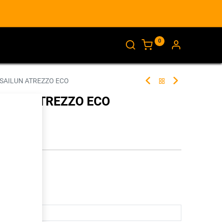
0
AJANKOHTAISTA
INFO
 SAILUN ATREZZO ECO
AILUN ATREZZO ECO
287419
illa