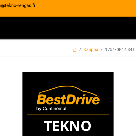
i@tekno-rengas.fi
ET
RENGASPALVELUT
AUTOHUOLTO
Kauppa
175/70R14 84T
175/70R14 84T S
EAN:
8848116036245
Tuotekoodi:
66,00
€
/ kpl
Toimittajilla (kotimaa):
Saatav
Toimitusaika:
3 arkipäivää
Asennuspalvelu