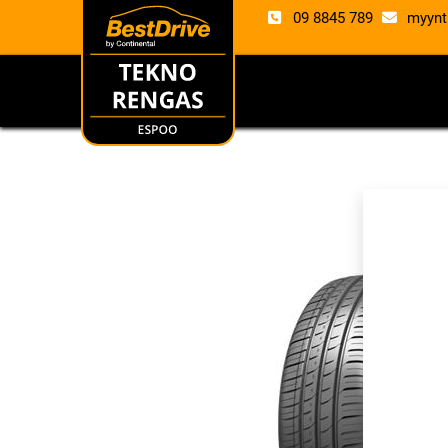
09 8845 789
myynt
RENKAAT
VANTE