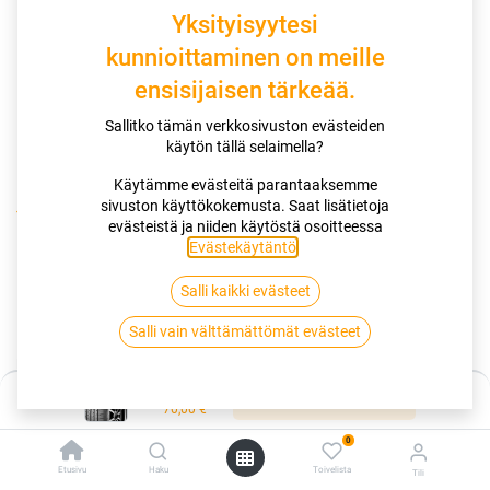
Yksityisyytesi
kunnioittaminen on meille
ensisijaisen tärkeää.
Sallitko tämän verkkosivuston evästeiden
käytön tällä selaimella?
Käytämme evästeitä parantaaksemme
sivuston käyttökokemusta. Saat lisätietoja
Kauppa
165/65R14 79T KUMHO ECOWING ES31 4PR
evästeistä ja niiden käytöstä osoitteessa
Evästekäytäntö
.
165/65R14 79T KUMHO ECOWING
Salli kaikki evästeet
ES31 4PR
Salli vain välttämättömät evästeet
EAN:
8808956238209
Tuotekoodi:
287298
Hinta:
70,00
€
Lisää ostoskoriin
/ kpl
70,00
€
0
Toimittajilla (kotimaa):
Saatavilla
Etusivu
Haku
Toivelista
Tili
Toimitusaika:
3 arkipäivää