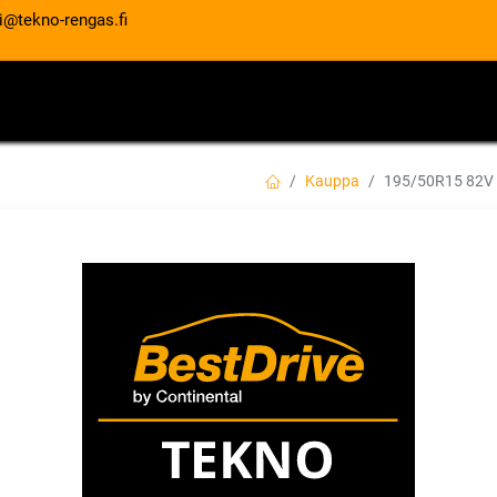
i@tekno-rengas.fi
ET
RENGASPALVELUT
AUTOHUOLTO
Kauppa
195/50R15 82V
195/50R15 82V S
EAN:
8848116036733
Tuotekoodi:
71,00
€
/ kpl
Toimittajilla (kotimaa):
Saatav
Toimitusaika:
3 arkipäivää
Asennuspalvelu