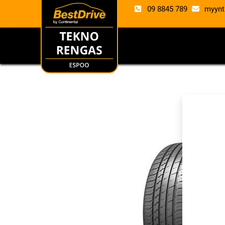
09 8845 789
myynt
RENKAAT
VANTE