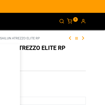
0
AJANKOHTAISTA
INFO
 SAILUN ATREZZO ELITE RP
AILUN ATREZZO ELITE RP
287283
illa