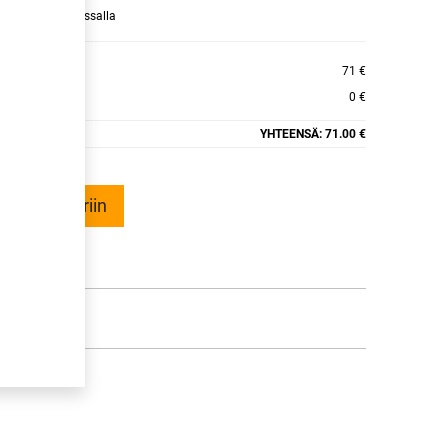
raamaan ajan kassalla
ELITE RP
71 €
0 €
YHTEENSÄ:
71.00 €
ää ostoskoriin
talle