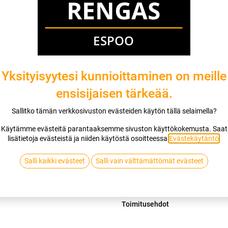
Mikäli valitset asennuksen, pääset va
1
X 195/50R15 82V SAILUN ATREZZO 
EI ASENNUSTA
Yksityisyytesi kunnioittaminen on meille
ensisijaisen tärkeää.
Lis
Sallitko tämän verkkosivuston evästeiden käytön tällä selaimella?
Vertaa
Lisää toivelis
Käytämme evästeitä parantaaksemme sivuston käyttökokemusta. Saat
lisätietoja evästeistä ja niiden käytöstä osoitteessa
Evästekäytäntö
.
SAILUN
Salli kaikki evästeet
Salli vain välttämättömät evästeet
Jaa
Toimitusehdot