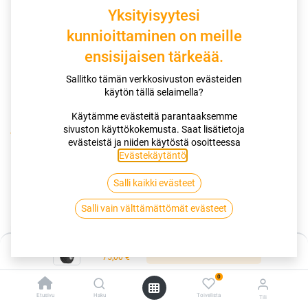
Yksityisyytesi
kunnioittaminen on meille
ensisijaisen tärkeää.
Sallitko tämän verkkosivuston evästeiden
käytön tällä selaimella?
Käytämme evästeitä parantaaksemme
sivuston käyttökokemusta. Saat lisätietoja
Kauppa
195/50R16 84V SAILUN ATREZZO ELITE RP
evästeistä ja niiden käytöstä osoitteessa
Evästekäytäntö
.
195/50R16 84V SAILUN ATREZZO
Salli kaikki evästeet
ELITE RP
Salli vain välttämättömät evästeet
EAN:
8848116036740
Tuotekoodi:
286078
Hinta:
75,00
€
Lisää ostoskoriin
/ kpl
75,00
€
0
Toimittajilla (kotimaa):
Saatavilla
Etusivu
Haku
Toivelista
Tili
Toimitusaika:
3 arkipäivää