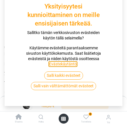
Yksityisyytesi
kunnioittaminen on meille
ensisijaisen tärkeää.
Sallitko tämän verkkosivuston evästeiden
käytön tällä selaimella?
UUSI BestDrive SUMMER 2
by Continental tarjoaa alhaisemmat
Käytämme evästeitä parantaaksemme
polttoainekulut,
sivuston käyttökokemusta. Saat lisätietoja
evästeistä ja niiden käytöstä osoitteessa
pidemmän käyttöiän ja entistä mukavamman ajon pienemmällä
Evästekäytäntö
.
ympäristövaikutuksella.
Salli kaikki evästeet
Taloudellisuus
Salli vain välttämättömät evästeet
Uuden sukupolven kulutuspintaseos,joka on suunniteltu
minimoimaan energiahäviöt ja tuottamaan entistä
Hinta:
Lisää ostoskoriin
taloudellisemman ajokokemuksen
100,00
€
Uudistettu renkaan profiili,joka vähentää kulutuspinnan
0
muodonmuutosta ja varmistaa kevyemmän, tehokkaamman
Etusivu
Haku
Toivelista
Tili
vierintäliikkeen.