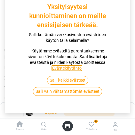
Yksityisyytesi
kunnioittaminen on meille
ensisijaisen tärkeää.
Sallitko tämän verkkosivuston evästeiden
käytön tällä selaimella?
UUSI BestDrive SUMMER 2
by Continental tarjoaa alhaisemmat
Käytämme evästeitä parantaaksemme
polttoainekulut,
sivuston käyttökokemusta. Saat lisätietoja
evästeistä ja niiden käytöstä osoitteessa
pidemmän käyttöiän ja entistä mukavamman ajon pienemmällä
Evästekäytäntö
.
ympäristövaikutuksella.
Salli kaikki evästeet
Taloudellisuus
Salli vain välttämättömät evästeet
Uuden sukupolven kulutuspintaseos,joka on suunniteltu
minimoimaan energiahäviöt ja tuottamaan entistä
Hinta:
Lisää ostoskoriin
taloudellisemman ajokokemuksen
69,00
€
Uudistettu renkaan profiili,joka vähentää kulutuspinnan
0
muodonmuutosta ja varmistaa kevyemmän, tehokkaamman
Etusivu
Haku
Toivelista
Tili
vierintäliikkeen.