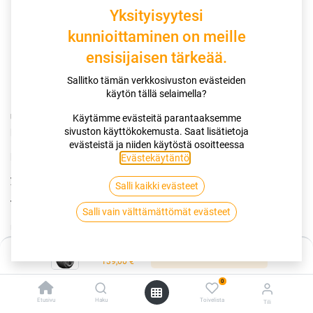
Yksityisyytesi
kunnioittaminen on meille
ensisijaisen tärkeää.
Sallitko tämän verkkosivuston evästeiden
käytön tällä selaimella?
UUSI BestDrive SUMMER 2
by Continental tarjoaa alhaisemmat
Käytämme evästeitä parantaaksemme
polttoainekulut,
sivuston käyttökokemusta. Saat lisätietoja
evästeistä ja niiden käytöstä osoitteessa
pidemmän käyttöiän ja entistä mukavamman ajon pienemmällä
Evästekäytäntö
.
ympäristövaikutuksella.
Salli kaikki evästeet
Taloudellisuus
Salli vain välttämättömät evästeet
Uuden sukupolven kulutuspintaseos,joka on suunniteltu
minimoimaan energiahäviöt ja tuottamaan entistä
Hinta:
Lisää ostoskoriin
taloudellisemman ajokokemuksen
139,00
€
Uudistettu renkaan profiili,joka vähentää kulutuspinnan
0
muodonmuutosta ja varmistaa kevyemmän, tehokkaamman
Etusivu
Haku
Toivelista
Tili
vierintäliikkeen.