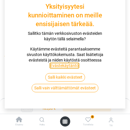
Yksityisyytesi
kunnioittaminen on meille
ensisijaisen tärkeää.
Sallitko tämän verkkosivuston evästeiden
käytön tällä selaimella?
Käytämme evästeitä parantaaksemme
sivuston käyttökokemusta. Saat lisätietoja
Kauppa
evästeistä ja niiden käytöstä osoitteessa
195/55R19 94T CONTINENTAL ECOCONTACT 7 XL R|EVC
Evästekäytäntö
.
Salli kaikki evästeet
195/55R19 94T CONTINENTAL
Salli vain välttämättömät evästeet
ECOCONTACT 7 XL R|EVC
EAN:
4019238302257
Tuotekoodi:
284742
Hinta:
Lisää ostoskoriin
185,00
€
Tällä tuotteella ei ole kelvollista yhdistelmää.
0
Etusivu
Haku
Toivelista
Tili