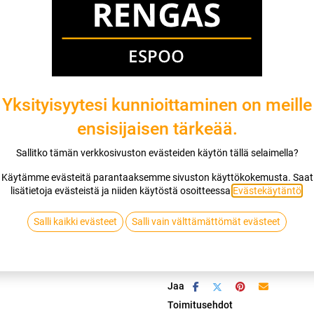
Mikäli valitset asennuksen, pääset va
1
X 175/70R13 82T KUMHO WINTERCR
EI ASENNUSTA
Yksityisyytesi kunnioittaminen on meille
ensisijaisen tärkeää.
Sallitko tämän verkkosivuston evästeiden käytön tällä selaimella?
Lis
Käytämme evästeitä parantaaksemme sivuston käyttökokemusta. Saat
lisätietoja evästeistä ja niiden käytöstä osoitteessa
Evästekäytäntö
.
Vertaa
Lisää toivelis
Salli kaikki evästeet
Salli vain välttämättömät evästeet
KUMHO
Jaa
Toimitusehdot