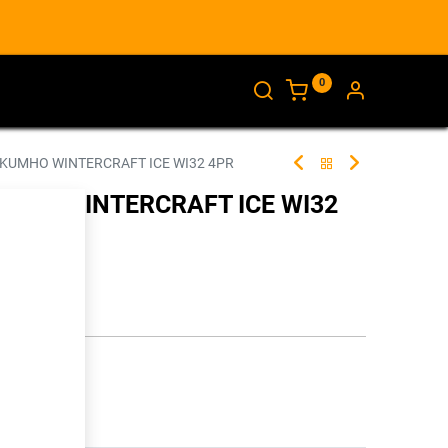
0
AJANKOHTAISTA
INFO
 KUMHO WINTERCRAFT ICE WI32 4PR
UMHO WINTERCRAFT ICE WI32
283968
illa