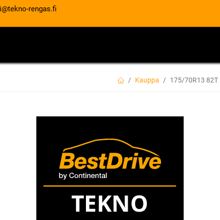
i@tekno-rengas.fi
ET
RENGASPALVELUT
AUTOHUOLTO
Kauppa
175/70R13 82T
175/70R13 82T K
4PR
EAN:
8808956306557
Tuotekoodi:
87,00
€
/ kpl
Toimittajilla (kotimaa):
Saatav
Toimitusaika:
3 arkipäivää
Asennuspalvelu