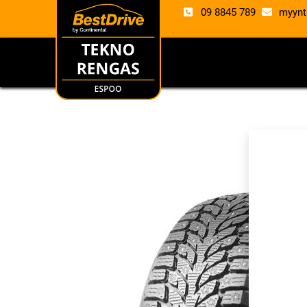
09 8845 789
myynt
RENKAAT
VANTE