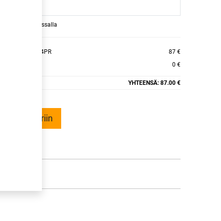
raamaan ajan kassalla
AFT ICE WI32 4PR
87 €
0 €
YHTEENSÄ:
87.00 €
ää ostoskoriin
talle