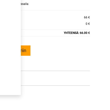
raamaan ajan kassalla
 ECO
66 €
0 €
YHTEENSÄ:
66.00 €
ää ostoskoriin
talle