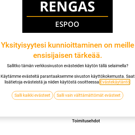
Mikäli valitset asennuksen, pääset va
1
X 175/65R13 80T SAILUN ATREZZO
EI ASENNUSTA
Yksityisyytesi kunnioittaminen on meille
ensisijaisen tärkeää.
Lis
Sallitko tämän verkkosivuston evästeiden käytön tällä selaimella?
Vertaa
Lisää toivelis
Käytämme evästeitä parantaaksemme sivuston käyttökokemusta. Saat
lisätietoja evästeistä ja niiden käytöstä osoitteessa
Evästekäytäntö
.
SAILUN
Salli kaikki evästeet
Salli vain välttämättömät evästeet
Jaa
Toimitusehdot