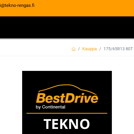
i@tekno-rengas.fi
ET
RENGASPALVELUT
AUTOHUOLTO
Kauppa
175/65R13 80T
175/65R13 80T S
EAN:
8848116036207
Tuotekoodi:
66,00
€
/ kpl
Toimittajilla (kotimaa):
Saatav
Toimitusaika:
3 arkipäivää
Asennuspalvelu