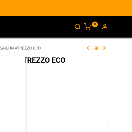
0
AJANKOHTAISTA
INFO
 SAILUN ATREZZO ECO
AILUN ATREZZO ECO
283570
illa