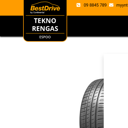
09 8845 789
myynt
RENKAAT
VANTE