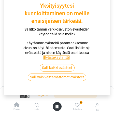
Yksityisyytesi
kunnioittaminen on meille
ensisijaisen tärkeää.
Sallitko tämän verkkosivuston evästeiden
käytön tällä selaimella?
Käytämme evästeitä parantaaksemme
sivuston käyttökokemusta. Saat lisätietoja
Kauppa
155/80R13 79T HANKOOK KINERGY ECO2 K425
evästeistä ja niiden käytöstä osoitteessa
Evästekäytäntö
.
155/80R13 79T HANKOOK KINERGY
Salli kaikki evästeet
ECO2 K425
Salli vain välttämättömät evästeet
EAN:
8808563470528
Tuotekoodi:
283422
Hinta:
80,00
€
Lisää ostoskoriin
/ kpl
80,00
€
0
Toimittajilla (kotimaa):
Saatavilla
Etusivu
Haku
Toivelista
Tili
Toimitusaika:
2 arkipäivää