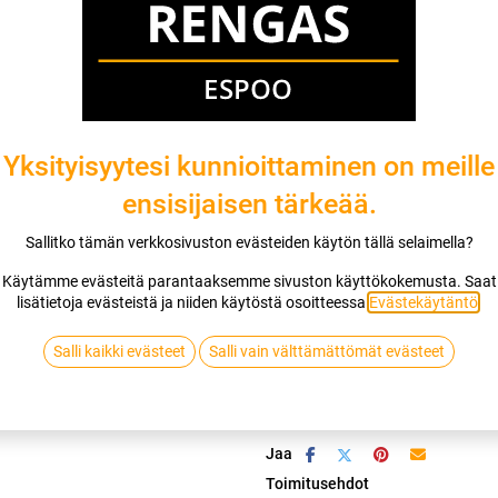
Mikäli valitset asennuksen, pääset va
1
X 185/75R16 104/102R HANKOOK W
EI ASENNUSTA
Yksityisyytesi kunnioittaminen on meille
ensisijaisen tärkeää.
Sallitko tämän verkkosivuston evästeiden käytön tällä selaimella?
Lis
Käytämme evästeitä parantaaksemme sivuston käyttökokemusta. Saat
lisätietoja evästeistä ja niiden käytöstä osoitteessa
Evästekäytäntö
.
Vertaa
Lisää toivelis
Salli kaikki evästeet
Salli vain välttämättömät evästeet
HANKOOK
Jaa
Toimitusehdot