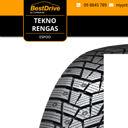
09 8845 789
myynt
RENKAAT
VANTE