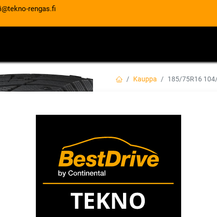
i@tekno-rengas.fi
ET
RENGASPALVELUT
AUTOHUOLTO
Kauppa
185/75R16 104
185/75R16 104/1
RW15
EAN:
8808563480206
Tuotekoodi:
154,00
€
/ kpl
Toimittajilla (kotimaa):
Saatav
Toimitusaika:
2 arkipäivää
Asennuspalvelu