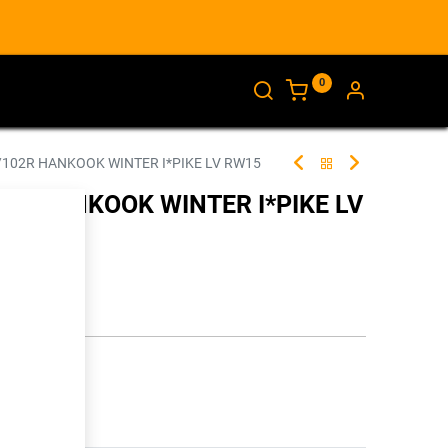
0
AJANKOHTAISTA
INFO
/102R HANKOOK WINTER I*PIKE LV RW15
02R HANKOOK WINTER I*PIKE LV
280482
illa