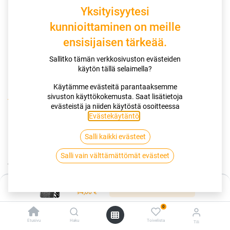
Yksityisyytesi
kunnioittaminen on meille
ensisijaisen tärkeää.
Sallitko tämän verkkosivuston evästeiden
käytön tällä selaimella?
Käytämme evästeitä parantaaksemme
sivuston käyttökokemusta. Saat lisätietoja
Kauppa
evästeistä ja niiden käytöstä osoitteessa
185/60R15 88H HANKOOK KINERGY 4S2 H750 XL
Evästekäytäntö
.
Salli kaikki evästeet
185/60R15 88H HANKOOK KINERGY
Salli vain välttämättömät evästeet
4S2 H750 XL
EAN:
8808563502922
Tuotekoodi:
280450
Hinta:
Lisää ostoskoriin
94,00
€
94,00
€
/ kpl
0
Etusivu
Haku
Toivelista
Tili
Toimittajilla (kotimaa):
Saatavilla