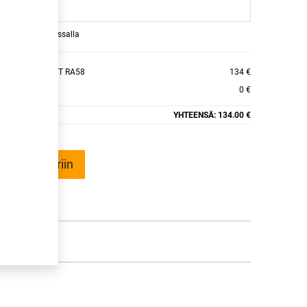
raamaan ajan kassalla
VANTRA TRANSIT RA58
134 €
0 €
YHTEENSÄ:
134.00 €
ää ostoskoriin
talle