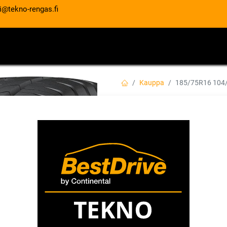
i@tekno-rengas.fi
ET
RENGASPALVELUT
AUTOHUOLTO
Kauppa
185/75R16 104
185/75R16 104/
RA58
EAN:
8808563613154
Tuotekoodi:
134,00
€
/ kpl
Toimittajilla (kotimaa):
Saatav
Toimitusaika:
2 arkipäivää
Asennuspalvelu