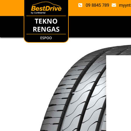
09 8845 789
myynt
RENKAAT
VANTE