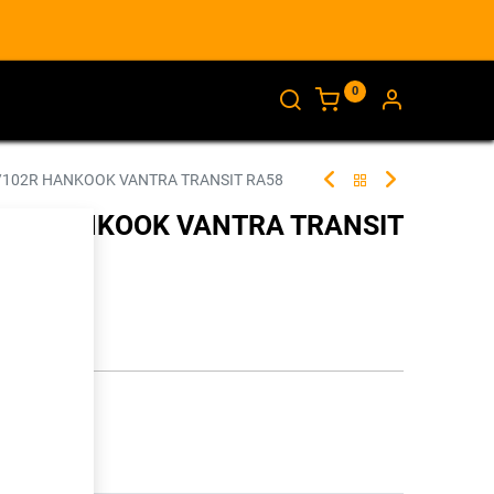
0
AJANKOHTAISTA
INFO
/102R HANKOOK VANTRA TRANSIT RA58
102R HANKOOK VANTRA TRANSIT
280132
illa