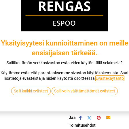
Mikäli valitset asennuksen, pääset va
1
X 185/75R16 104/102R HANKOOK 
EI ASENNUSTA
Yksityisyytesi kunnioittaminen on meille
ensisijaisen tärkeää.
Sallitko tämän verkkosivuston evästeiden käytön tällä selaimella?
Lis
Käytämme evästeitä parantaaksemme sivuston käyttökokemusta. Saat
lisätietoja evästeistä ja niiden käytöstä osoitteessa
Evästekäytäntö
.
Vertaa
Lisää toivelis
Salli kaikki evästeet
Salli vain välttämättömät evästeet
HANKOOK
Jaa
Toimitusehdot