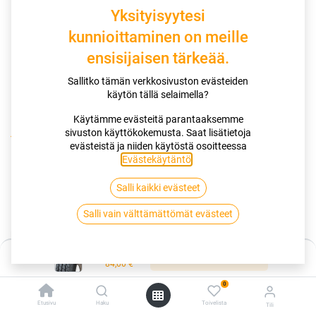
Yksityisyytesi
kunnioittaminen on meille
ensisijaisen tärkeää.
Sallitko tämän verkkosivuston evästeiden
käytön tällä selaimella?
Käytämme evästeitä parantaaksemme
sivuston käyttökokemusta. Saat lisätietoja
Kauppa
175/75R14 99/98T KAPSEN DURABLEMAX RS01
evästeistä ja niiden käytöstä osoitteessa
Evästekäytäntö
.
175/75R14 99/98T KAPSEN
Salli kaikki evästeet
DURABLEMAX RS01
Salli vain välttämättömät evästeet
EAN:
6941255811246
Tuotekoodi:
280128
Hinta:
Lisää ostoskoriin
Tällä tuotteella ei ole kelvollista yhdistelmää.
84,00
€
0
Etusivu
Haku
Toivelista
Tili
KAPSEN