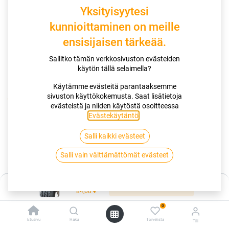
Yksityisyytesi
kunnioittaminen on meille
ensisijaisen tärkeää.
Sallitko tämän verkkosivuston evästeiden
käytön tällä selaimella?
Käytämme evästeitä parantaaksemme
sivuston käyttökokemusta. Saat lisätietoja
Kauppa
175R14 99/98R KAPSEN DURABLEMAX RS01
evästeistä ja niiden käytöstä osoitteessa
Evästekäytäntö
.
175R14 99/98R KAPSEN
Salli kaikki evästeet
DURABLEMAX RS01
Salli vain välttämättömät evästeet
EAN:
6941255802251
Tuotekoodi:
280125
Hinta:
84,00
€
Lisää ostoskoriin
/ kpl
84,00
€
0
Toimittajilla (kotimaa):
Saatavilla
Etusivu
Haku
Toivelista
Tili
Toimitusaika:
2 arkipäivää