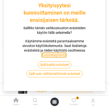
Yksityisyytesi
kunnioittaminen on meille
ensisijaisen tärkeää.
Sallitko tämän verkkosivuston evästeiden
käytön tällä selaimella?
Käytämme evästeitä parantaaksemme
sivuston käyttökokemusta. Saat lisätietoja
Kauppa
195/55R15 85V MICHELIN PRIMACY 4
evästeistä ja niiden käytöstä osoitteessa
Evästekäytäntö
.
195/55R15 85V MICHELIN PRIMACY
Salli kaikki evästeet
4
Salli vain välttämättömät evästeet
EAN:
3528701203546
Tuotekoodi:
279907
Hinta:
152,00
€
Lisää ostoskoriin
/ kpl
152,00
€
0
Toimittajilla (kotimaa):
Saatavilla
Etusivu
Haku
Toivelista
Tili
Toimitusaika:
3 arkipäivää