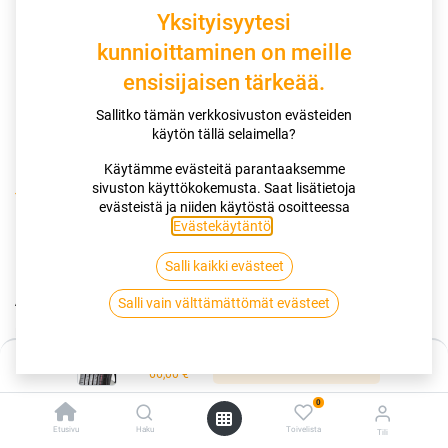
Yksityisyytesi
kunnioittaminen on meille
ensisijaisen tärkeää.
Sallitko tämän verkkosivuston evästeiden
käytön tällä selaimella?
Käytämme evästeitä parantaaksemme
sivuston käyttökokemusta. Saat lisätietoja
Kauppa
185/60R14 82H POWERTRAC ADAMAS H/P PT21
evästeistä ja niiden käytöstä osoitteessa
Evästekäytäntö
.
185/60R14 82H POWERTRAC
Salli kaikki evästeet
ADAMAS H/P PT21
Salli vain välttämättömät evästeet
EAN:
6941274601873
Tuotekoodi:
279880
Hinta:
Lisää ostoskoriin
Tällä tuotteella ei ole kelvollista yhdistelmää.
66,00
€
0
Etusivu
Haku
Toivelista
Tili
POWERTRAC