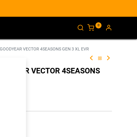
0
AJANKOHTAISTA
INFO
 GOODYEAR VECTOR 4SEASONS GEN 3 XL EVR
GOODYEAR VECTOR 4SEASONS
276218
illa