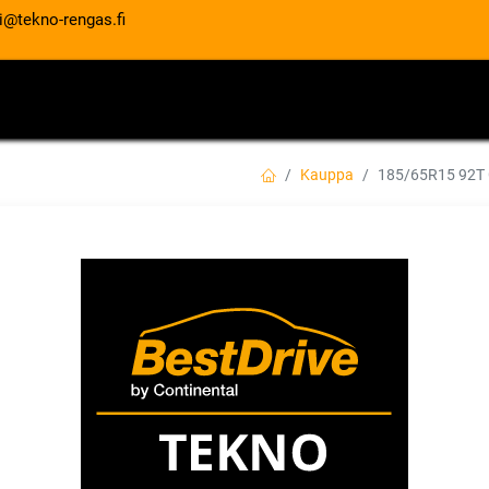
i@tekno-rengas.fi
ET
RENGASPALVELUT
AUTOHUOLTO
Kauppa
185/65R15 92T
185/65R15 92T 
GEN 3 XL EVR
EAN:
5452000726766
Tuotekoodi:
109,00
€
/ kpl
Toimittajilla (kotimaa):
Saatav
Toimitusaika:
5 arkipäivää