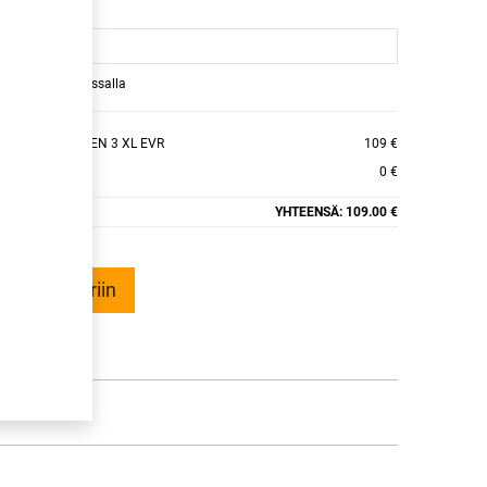
raamaan ajan kassalla
R 4SEASONS GEN 3 XL EVR
109 €
0 €
YHTEENSÄ:
109.00 €
ää ostoskoriin
talle