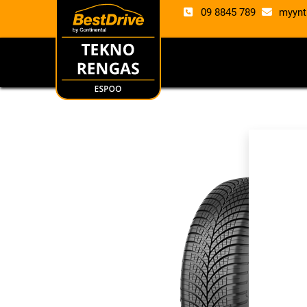
09 8845 789
myynt
RENKAAT
VANTE