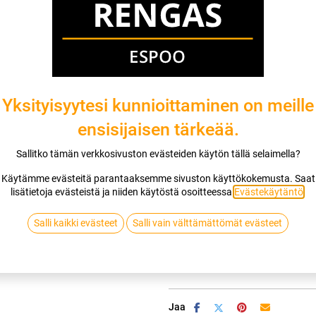
Asennuspalvelu
Mikäli valitset asennuksen, pääset va
1
X 185/65R15 92T GOODYEAR VECTO
Yksityisyytesi kunnioittaminen on meille
EI ASENNUSTA
ensisijaisen tärkeää.
Sallitko tämän verkkosivuston evästeiden käytön tällä selaimella?
Käytämme evästeitä parantaaksemme sivuston käyttökokemusta. Saat
Lis
lisätietoja evästeistä ja niiden käytöstä osoitteessa
Evästekäytäntö
.
Vertaa
Lisää toivelis
Salli kaikki evästeet
Salli vain välttämättömät evästeet
GOODYEAR
Jaa