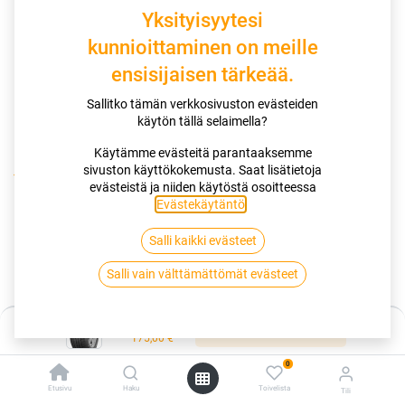
Yksityisyytesi
kunnioittaminen on meille
ensisijaisen tärkeää.
Sallitko tämän verkkosivuston evästeiden
käytön tällä selaimella?
Käytämme evästeitä parantaaksemme
sivuston käyttökokemusta. Saat lisätietoja
Kauppa
evästeistä ja niiden käytöstä osoitteessa
185/55R16 87H GOODYEAR EFFICIENTGRIP PERFORMANCE
Evästekäytäntö
.
XL EVR
Salli kaikki evästeet
185/55R16 87H GOODYEAR
Salli vain välttämättömät evästeet
EFFICIENTGRIP PERFORMANCE XL
Hinta:
EVR
Lisää ostoskoriin
175,00
€
0
EAN:
5452000686527
Tuotekoodi:
276195
175,00
Etusivu
€
Haku
Toivelista
Tili
/ kpl