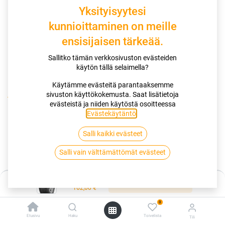
Yksityisyytesi
kunnioittaminen on meille
ensisijaisen tärkeää.
Sallitko tämän verkkosivuston evästeiden
käytön tällä selaimella?
Käytämme evästeitä parantaaksemme
sivuston käyttökokemusta. Saat lisätietoja
Kauppa
evästeistä ja niiden käytöstä osoitteessa
195/55R20 95H GOODYEAR EFFICIENTGRIP PERFORMANCE
Evästekäytäntö
.
XL
Salli kaikki evästeet
195/55R20 95H GOODYEAR
Salli vain välttämättömät evästeet
EFFICIENTGRIP PERFORMANCE XL
Hinta:
Lisää ostoskoriin
EAN:
4038526490216
Tuotekoodi:
276001
162,00
€
162,00
€
/ kpl
0
Etusivu
Haku
Toivelista
Tili