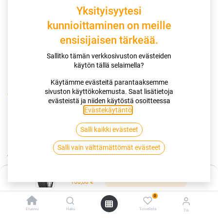
Yksityisyytesi
kunnioittaminen on meille
ensisijaisen tärkeää.
Sallitko tämän verkkosivuston evästeiden
käytön tällä selaimella?
Käytämme evästeitä parantaaksemme
sivuston käyttökokemusta. Saat lisätietoja
Kauppa
evästeistä ja niiden käytöstä osoitteessa
195/55R20 95H GOODYEAR VECTOR 4SEASONS GEN 2 XL
Evästekäytäntö
.
Salli kaikki evästeet
195/55R20 95H GOODYEAR VECTOR
Salli vain välttämättömät evästeet
4SEASONS GEN 2 XL
EAN:
4038526485045
Tuotekoodi:
275991
Hinta:
Lisää ostoskoriin
160,00
€
Tällä tuotteella ei ole kelvollista yhdistelmää.
0
Etusivu
Haku
Toivelista
Tili