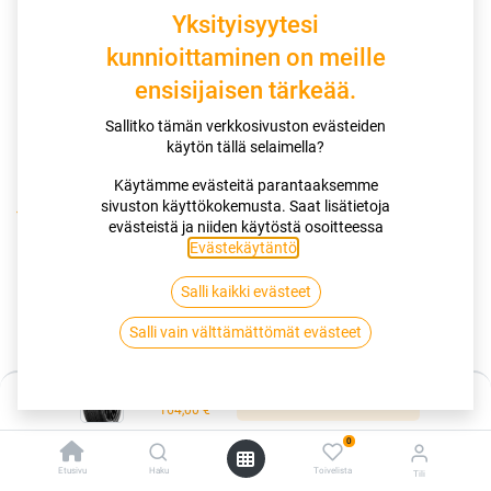
Yksityisyytesi
kunnioittaminen on meille
ensisijaisen tärkeää.
Sallitko tämän verkkosivuston evästeiden
käytön tällä selaimella?
Käytämme evästeitä parantaaksemme
sivuston käyttökokemusta. Saat lisätietoja
Kauppa
evästeistä ja niiden käytöstä osoitteessa
195/55R16 91H GOODYEAR ULTRAGRIP PERFORMANCE 3 XL
Evästekäytäntö
.
EVR
Salli kaikki evästeet
195/55R16 91H GOODYEAR
Salli vain välttämättömät evästeet
ULTRAGRIP PERFORMANCE 3 XL
Hinta:
EVR
Lisää ostoskoriin
164,00
€
0
EAN:
4038526067920
Tuotekoodi:
275334
Etusivu
Haku
Toivelista
Tili
Tällä tuotteella ei ole kelvollista yhdistelmää.