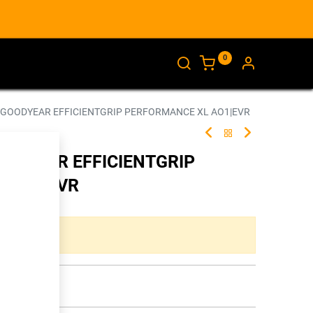
0
AJANKOHTAISTA
INFO
 GOODYEAR EFFICIENTGRIP PERFORMANCE XL AO1|EVR
OODYEAR EFFICIENTGRIP
 AO1|EVR
275317
ta yhdistelmää.