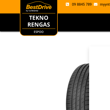
09 8845 789
myynt
RENKAAT
VANTE