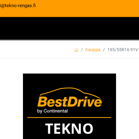
i@tekno-rengas.fi
ET
RENGASPALVELUT
AUTOHUOLTO
Kauppa
195/55R16 91V
195/55R16 91V G
PERFORMANCE XL
EAN:
4038526060631
Tuotekoodi:
Tällä tuotteella ei ole kelvollis
GOODYEAR